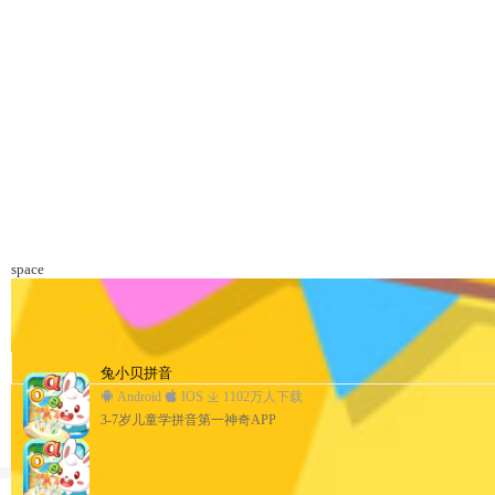
space
兔小贝儿童故事
兔小贝拼音
兔小贝—与孩子亲密互动
兔小贝儿歌
兔小贝儿童故事
兔小贝拼音
Android
Android
Android
Android
Android
Android
IOS
IOS
IOS
IOS
IOS
IOS
1069万人下载
1102万人下载
1235万人下载
1203万人下载
1069万人下载
1102万人下载
儿童故事专业版，海量精选专题！
3-7岁儿童学拼音第一神奇APP
早教益智游戏，陪宝宝一起快乐成长！
儿歌、故事、国学、识字原创动画视频！
儿童故事专业版，海量精选专题！
3-7岁儿童学拼音第一神奇APP