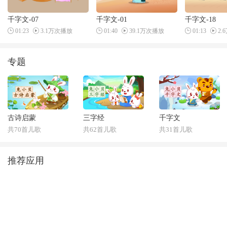
千字文-07
千字文-01
千字文-18
01:23
3.1万次播放
01:40
39.1万次播放
01:13
2.
专题
古诗启蒙
三字经
千字文
共70首儿歌
共62首儿歌
共31首儿歌
推荐应用