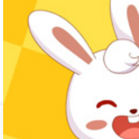
千字文
01:32
6万次播放
千字文-05
千字文
01:30
5万次播放
千字文-06
千字文
01:19
4.1万次播放
版权所有 © 广东起跑线文化股份有限公司 www.tuxiaobei.com
违法和不良信息举报
未成年人举报渠道
粤公网安备 44140302000011号
粤ICP备17092619号