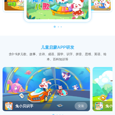
儿童启蒙APP研发
含0~9岁儿歌、故事、古诗、成语、国学、识字、拼音、思维、英语、绘
本、百科知识等
兔小贝识字
兔小
安装