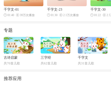
千字文-01
千字文-23
千字文-30
01:40
39万次播放
01:30
2.1万次播放
01:22
2.
专题
古诗启蒙
三字经
千字文
共70首儿歌
共62首儿歌
共31首儿歌
推荐应用