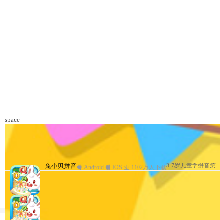
space
兔小贝儿童故事
兔小贝拼音
兔小贝—与孩子亲密互动
兔小贝儿歌
兔小贝儿童故事
兔小贝拼音
3-7岁儿童学拼音第
儿歌、故事、国学、
3-7岁儿童学拼音第
儿童故事专业
儿童故事专业
早教
Android
Android
Android
Android
Android
IOS
IOS
IOS
Android
IOS
IOS
1102万人下载
1203万人下载
1102万人下载
1069万人下载
1069万人下载
IOS
1235万人下载