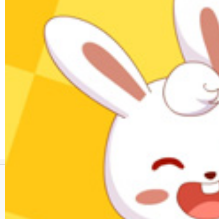
千字文
01:32
6万次播放
千字文-05
千字文
01:30
5万次播放
千字文-06
千字文
01:19
4.1万次播放
版权所有 © 广东起跑线文化股份有限公司 www.tuxiaobei.com
违法和不良信息举报
未成年人举报渠道
粤公网安备 44140302000011号
粤ICP备17092619号