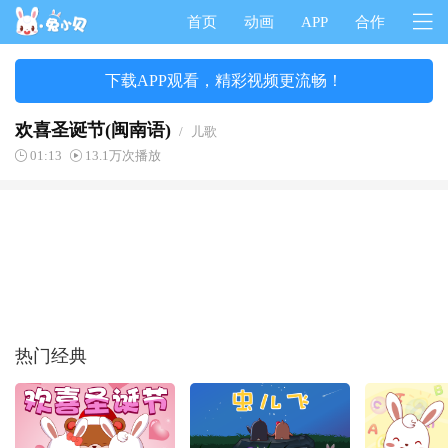
首页
动画
APP
合作
下载APP观看，精彩视频更流畅！
欢喜圣诞节(闽南语)
/
儿歌
01:13
13.1万次播放
热门经典