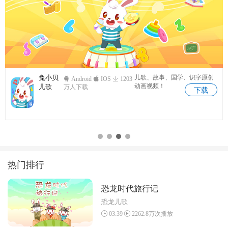
识字原创
兔小贝儿童
儿童故事专业版，海
Android
IOS
1069
选专题！
故事
万人下载
下载
下
热门排行
恐龙时代旅行记
恐龙儿歌
03:39
2262.8万次播放