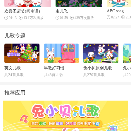
ABC song
欢喜圣诞节(闽南语)
虫儿飞
02:27
23
01:13
13.1万次播放
01:59
439万次播放
儿歌专题
英文儿歌
早教好习惯
兔小贝原创儿歌
兔小
共24首儿歌
共48首儿歌
共270首儿歌
共2
推荐应用