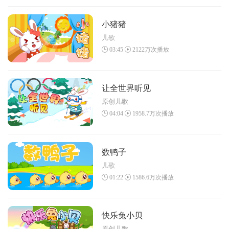
小猪猪
儿歌
03:45
2122万次播放
让全世界听见
原创儿歌
04:04
1958.7万次播放
数鸭子
儿歌
01:22
1586.6万次播放
快乐兔小贝
原创儿歌