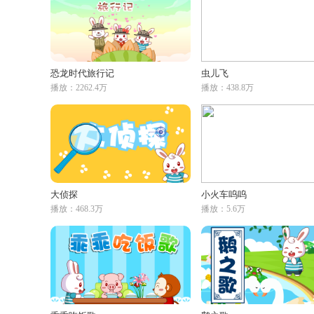
恐龙时代旅行记
虫儿飞
播放：2262.4万
播放：438.8万
大侦探
小火车呜呜
播放：468.3万
播放：5.6万