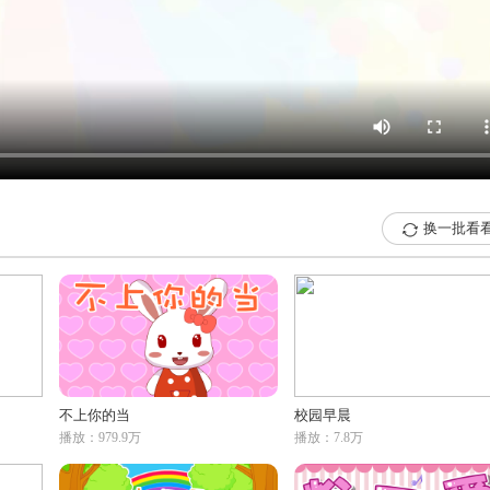
换一批看

不上你的当
校园早晨
播放：979.9万
播放：7.8万