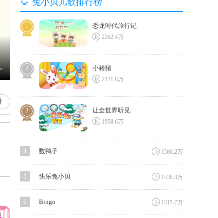

兔小贝儿歌排行榜
1
恐龙时代旅行记

2262.4万
2
小猪猪

2121.8万
看
3
让全世界听见

1958.6万

4
数鸭子
1586.2万

5
快乐兔小贝
1538.3万

6
Bingo
1315.7万