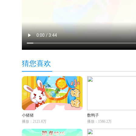
猜您喜欢
小猪猪
数鸭子
播放：2121.8万
播放：1586.2万