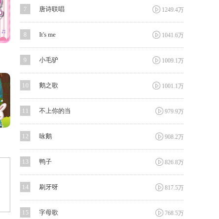

7
唐诗联唱
1249.4万

8
It's me
1041.6万

9
小毛驴
1009.1万

10
鹅之歌
1001.1万

11
不上你的当
979.9万

12
咏鹅
908.2万

13
鸭子
826.8万

14
刷牙呀
817.5万

15
字母歌
768.5万