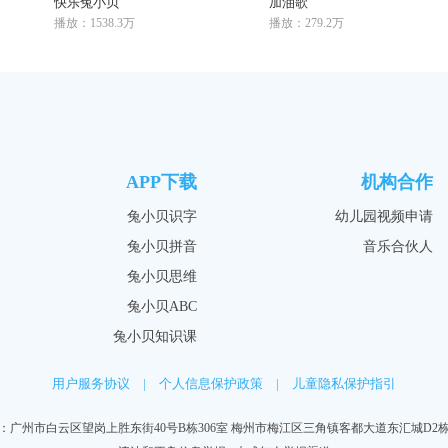
快乐兔小贝
加油歌
播放：1538.3万
播放：279.2万
APP下载
机构合作
兔小贝识字
幼儿园视频申请
兔小贝拼音
音乐合伙人
兔小贝思维
兔小贝ABC
兔小贝知识课
用户服务协议
|
个人信息保护政策
|
儿童隐私保护指引
：广州市白云区望岗上胜东街40号B栋306室 梅州市梅江区三角镇客都大道东汇城D2栋