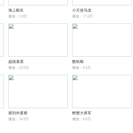
海上船长
小天使鸟龙
播放：1.9万
播放：17.6万
超级童星
数蛤蟆
播放：23.6万
播放：9.4万
摇到外婆桥
螃蟹大将军
播放：54.9万
播放：8.6万