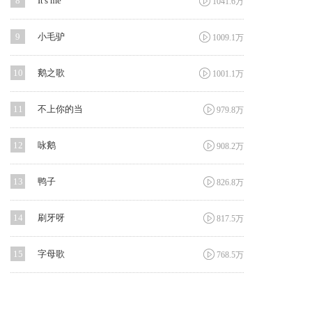

8
It's me
1041.6万

9
小毛驴
1009.1万

10
鹅之歌
1001.1万

11
不上你的当
979.8万

12
咏鹅
908.2万

13
鸭子
826.8万

14
刷牙呀
817.5万

15
字母歌
768.5万