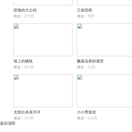
骄傲的大公鸡
江南思雨
播放：27.9万
播放：70万
墙上的横线
飘着花香的课堂
播放：29.3万
播放：5.3万
太阳出来喜洋洋
小小秀颌龙
播放：15.5万
播放：15.6万
返回顶部