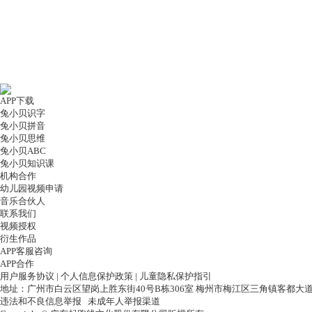
APP下载
兔小贝识字
兔小贝拼音
兔小贝思维
兔小贝ABC
兔小贝知识课
机构合作
幼儿园视频申请
音乐合伙人
联系我们
视频授权
衍生作品
APP客服咨询
APP合作
用户服务协议
|
个人信息保护政策
|
儿童隐私保护指引
地址：广州市白云区望岗上胜东街40号B栋306室 梅州市梅江区三角镇客都大道
违法和不良信息举报
未成年人举报渠道