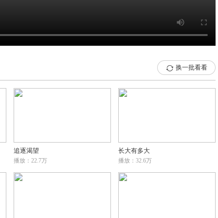
换一批看看

追逐渴望
长大有多大
播放：22.7万
播放：32.6万