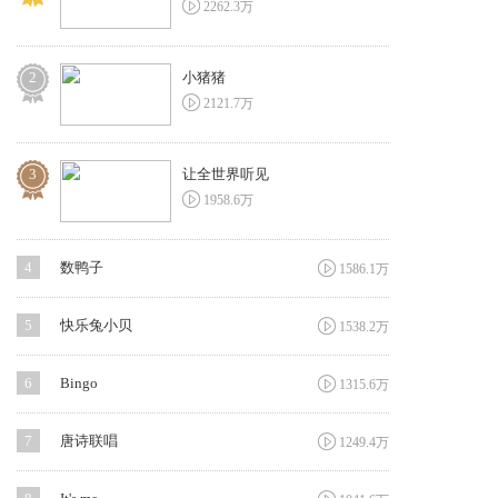

2262.3万
2
小猪猪

2121.7万
3
让全世界听见

1958.6万

4
数鸭子
1586.1万

5
快乐兔小贝
1538.2万

6
Bingo
1315.6万

7
唐诗联唱
1249.4万