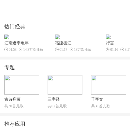
热门经典
江南逢李龟年
宿建德江
行宫
01:53
14.3万次播放
01:17
13万次播放
01:16
3.
专题
古诗启蒙
三字经
千字文
共70首儿歌
共62首儿歌
共31首儿歌
推荐应用