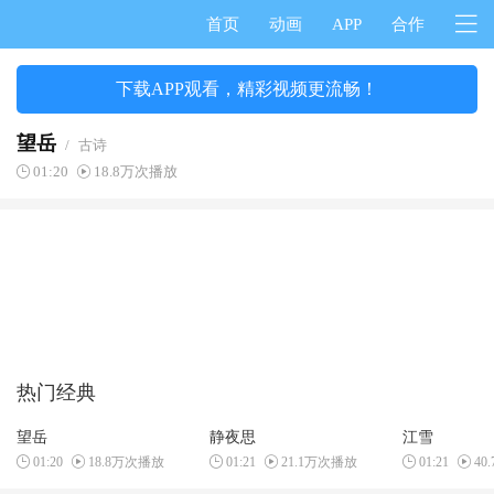
首页
动画
APP
合作
下载APP观看，精彩视频更流畅！
望岳
/
古诗
01:20
18.8万次播放
热门经典
望岳
静夜思
江雪
01:20
18.8万次播放
01:21
21.1万次播放
01:21
40