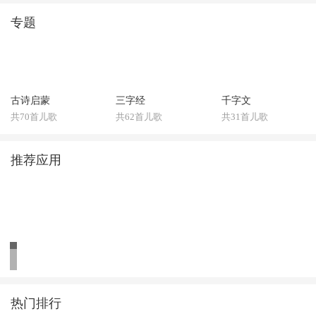
专题
古诗启蒙
三字经
千字文
共70首儿歌
共62首儿歌
共31首儿歌
推荐应用
热门排行