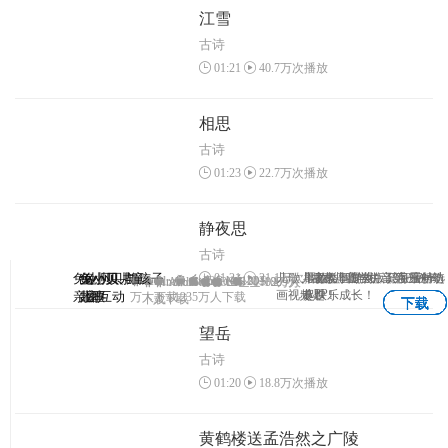
江雪
古诗
01:21
40.7万次播放
相思
古诗
01:23
22.7万次播放
静夜思
古诗
01:21
21.1万次播放
兔小贝—与孩子
兔小贝
兔小贝儿童
兔小贝拼
儿歌、故事、国学、识字原创动
儿童故事专业版，海量精选
早教益智游戏，陪宝宝一
3-7岁儿童学拼音第一神奇
Android
Android
IOS
1203
IOS
Android
Android
IOS
IOS
1102万人
1069万
APP
画视频！
专题！
起快乐成长！
亲密互动
儿歌
故事
音
万人下载
1235万人下载
下载
人下载
下载
下载
下载
下载
望岳
古诗
01:20
18.8万次播放
黄鹤楼送孟浩然之广陵