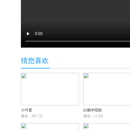
猜您喜欢
小可爱
白鹅学唱歌
播放：583.7万
播放：21.9万