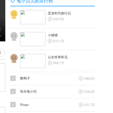

兔小贝儿歌排行榜
1
恐龙时代旅行记

2262.9万
2
小猪猪

2122.1万
看
3
让全世界听见

1958.7万

4
数鸭子
1586.8万

5
快乐兔小贝
1538.4万

6
Bingo
1315.7万