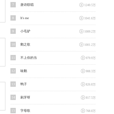

7
唐诗联唱
1249.5万

8
It's me
1041.6万

9
小毛驴
1009.2万

10
鹅之歌
1001.2万

11
不上你的当
979.9万

12
咏鹅
908.3万

13
鸭子
826.8万

14
刷牙呀
817.5万

15
字母歌
768.8万