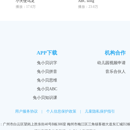
小天使鸟龙
ABC song
播放：17.6万
播放：23.6万
APP下载
机构合作
兔小贝识字
幼儿园视频申请
兔小贝拼音
音乐合伙人
兔小贝思维
兔小贝ABC
兔小贝知识课
用户服务协议
|
个人信息保护政策
|
儿童隐私保护指引
：广州市白云区望岗上胜东街40号B栋306室 梅州市梅江区三角镇客都大道东汇城D2栋