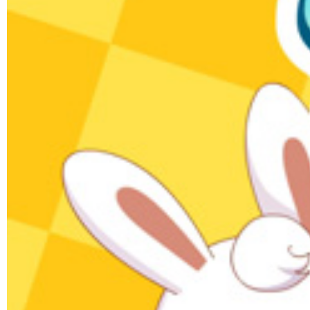
让全世界听见
原创儿歌
04:04
1958.5万次播放
数鸭子
儿歌
01:22
1584.8万次播放
快乐兔小贝
原创儿歌
04:06
1537.9万次播放
Bingo
儿歌