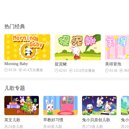
热门经典
Morning Baby
捉泥鳅
美得冒泡
03:56
45.4万次播放
02:03
123.6万次播放
03:38
38
儿歌专题
英文儿歌
早教好习惯
兔小贝原创儿歌
兔小
共24首儿歌
共48首儿歌
共270首儿歌
共2