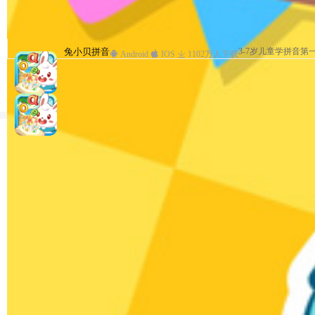
兔小贝儿童故事
兔小贝拼音
兔小贝—与孩子亲密互动
兔小贝儿歌
兔小贝儿童故事
兔小贝拼音
3-7岁儿童学拼音第
儿歌、故事、国学、
3-7岁儿童学拼音第
儿童故事专业
儿童故事专业
早教
Android
Android
Android
Android
Android
IOS
IOS
IOS
Android
IOS
IOS
1102万人下载
1203万人下载
1102万人下载
1069万人下载
1069万人下载
IOS
1235万人下载
热门排行
恐龙时代旅行记
恐龙儿歌
03:39
2261.3万次播放
小猪猪
儿歌
03:45
2121.2万次播放