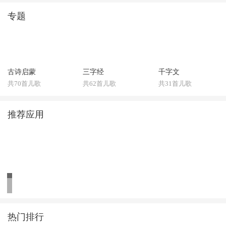
专题
古诗启蒙
三字经
千字文
共70首儿歌
共62首儿歌
共31首儿歌
推荐应用
热门排行