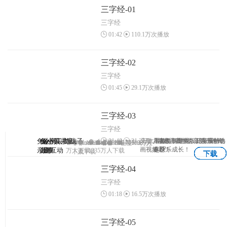
三字经-01
三字经
01:42
110.1万次播放
三字经-02
三字经
01:45
29.1万次播放
三字经-03
三字经
01:40
21.2万次播放
兔小贝—与孩子
兔小贝
兔小贝儿童
兔小贝拼
儿歌、故事、国学、识字原创动
儿童故事专业版，海量精选
早教益智游戏，陪宝宝一
3-7岁儿童学拼音第一神奇
Android
Android
IOS
1203
IOS
Android
Android
IOS
IOS
1102万人
1069万
APP
画视频！
专题！
起快乐成长！
亲密互动
儿歌
故事
音
万人下载
1235万人下载
下载
人下载
下载
下载
下载
下载
三字经-04
三字经
01:18
16.5万次播放
三字经-05